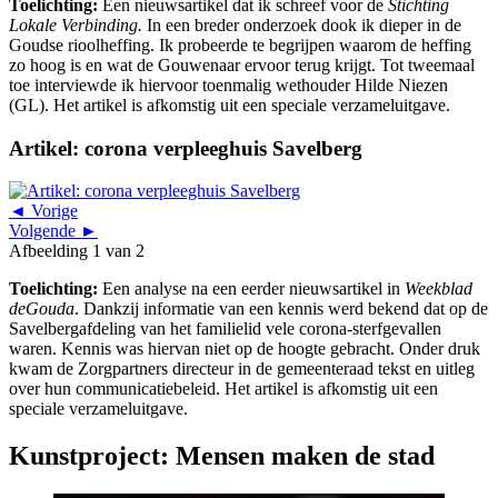
Toelichting:
Een nieuwsartikel dat ik schreef voor de
Stichting
Lokale Verbinding.
In een breder onderzoek dook ik dieper in de
Goudse rioolheffing. Ik probeerde te begrijpen waarom de heffing
zo hoog is en wat de Gouwenaar ervoor terug krijgt. Tot tweemaal
toe interviewde ik hiervoor toenmalig wethouder Hilde Niezen
(GL). Het artikel is afkomstig uit een speciale verzameluitgave.
Artikel: corona verpleeghuis Savelberg
◄ Vorige
Volgende ►
Afbeelding 1 van 2
Toelichting:
Een analyse na een eerder nieuwsartikel in
Weekblad
deGouda
. Dankzij informatie van een kennis werd bekend dat op de
Savelbergafdeling van het familielid vele corona-sterfgevallen
waren. Kennis was hiervan niet op de hoogte gebracht. Onder druk
kwam de Zorgpartners directeur in de gemeenteraad tekst en uitleg
over hun communicatiebeleid. Het artikel is afkomstig uit een
speciale verzameluitgave.
Kunstproject: Mensen maken de stad